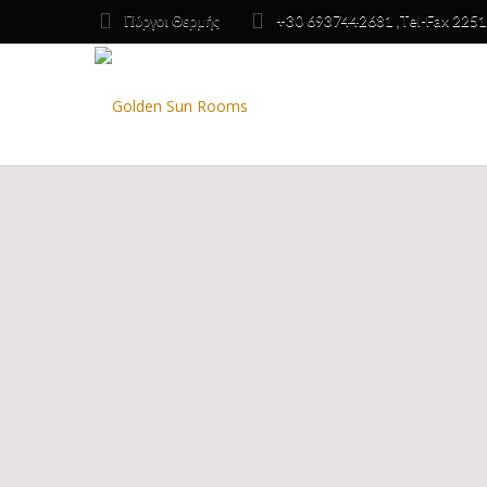
Πύργοι Θερμής
+30 6937442681 ,Tel-Fax 225